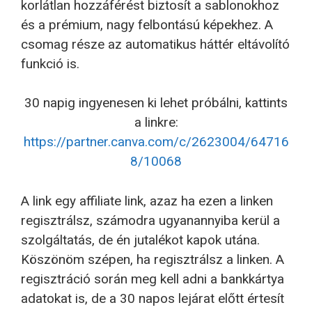
korlátlan hozzáférést biztosít a sablonokhoz
és a prémium, nagy felbontású képekhez. A
csomag része az automatikus háttér eltávolító
funkció is.
30 napig ingyenesen ki lehet próbálni, kattints
a linkre:
https://partner.canva.com/c/2623004/64716
8/10068
A link egy affiliate link, azaz ha ezen a linken
regisztrálsz, számodra ugyanannyiba kerül a
szolgáltatás, de én jutalékot kapok utána.
Köszönöm szépen, ha regisztrálsz a linken. A
regisztráció során meg kell adni a bankkártya
adatokat is, de a 30 napos lejárat előtt értesít