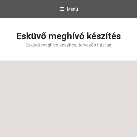
Kilépés
Menü
a
tartalomba
Esküvő meghívó készítés
Esküvő meghívó készítés, tervezés házilag