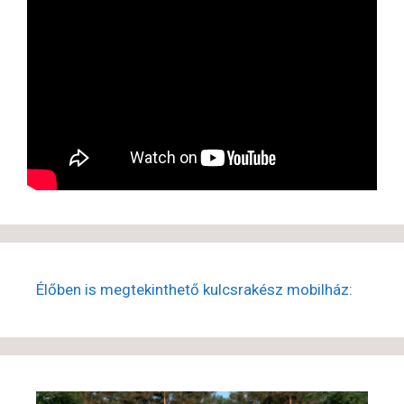
Élőben is megtekinthető kulcsrakész mobilház: