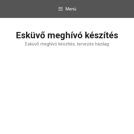
Kilépés
Menü
a
tartalomba
Esküvő meghívó készítés
Esküvő meghívó készítés, tervezés házilag