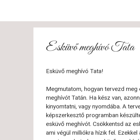
Esküvő meghívó Tata
Esküvő meghívó Tata!
Megmutatom, hogyan tervezd meg és
meghívót Tatán. Ha kész van, azonn
kinyomtatni, vagy nyomdába. A terv
képszerkesztő programban készültek
esküvő meghívót. Csökkentsd az esk
ami végül milliókra hízik fel. Ezekk