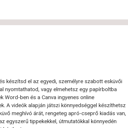
 készítsd el az egyedi, személyre szabott esküvői
al nyomtathatod, vagy elmehetsz egy papírboltba
ek Word-ben és a Canva ingyenes online
. A videók alapján játszi könnyedséggel készíthetsz
üvő meghívó árát, rengeteg apró-cseprő kiadás van,
el az egyszerű tippekekkel, útmutatókkal könnyedén