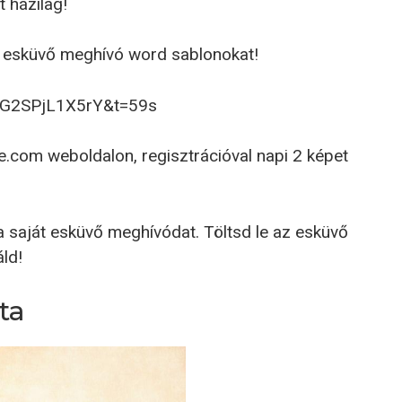
 házilag!
z esküvő meghívó word sablonokat!
v=G2SPjL1X5rY&t=59s
e.com weboldalon, regisztrációval napi 2 képet
 saját esküvő meghívódat. Töltsd le az esküvő
ld!
ta