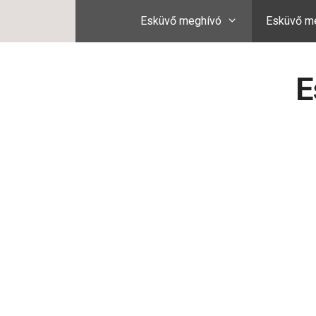
Kilépés
Esküvő meghívó
Esküvő me
a
tartalomba
E