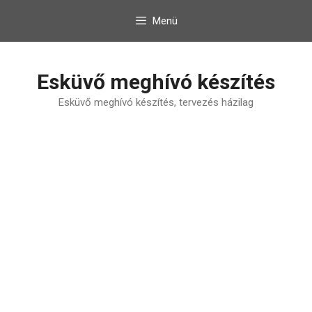
Kilépés
Menü
a
tartalomba
Esküvő meghívó készítés
Esküvő meghívó készítés, tervezés házilag