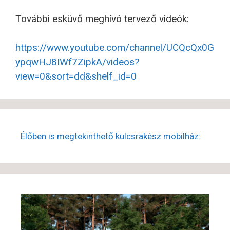
További esküvő meghívó tervező videók:
https://www.youtube.com/channel/UCQcQx0G
ypqwHJ8IWf7ZipkA/videos?
view=0&sort=dd&shelf_id=0
Élőben is megtekinthető kulcsrakész mobilház: