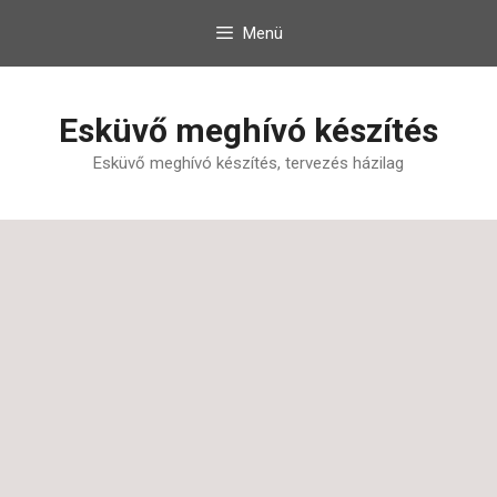
Kilépés
Menü
a
tartalomba
Esküvő meghívó készítés
Esküvő meghívó készítés, tervezés házilag