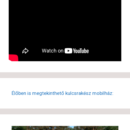
Élőben is megtekinthető kulcsrakész mobilház: