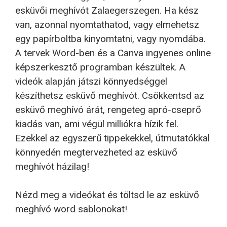
esküvői meghívót Zalaegerszegen. Ha kész
van, azonnal nyomtathatod, vagy elmehetsz
egy papírboltba kinyomtatni, vagy nyomdába.
A tervek Word-ben és a Canva ingyenes online
képszerkesztő programban készültek. A
videók alapján játszi könnyedséggel
készíthetsz esküvő meghívót. Csökkentsd az
esküvő meghívó árát, rengeteg apró-cseprő
kiadás van, ami végül milliókra hízik fel.
Ezekkel az egyszerű tippekekkel, útmutatókkal
könnyedén megtervezheted az esküvő
meghívót házilag!
Nézd meg a videókat és töltsd le az esküvő
meghívó word sablonokat!