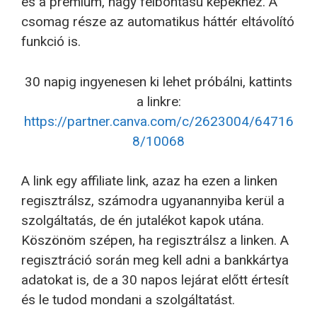
és a prémium, nagy felbontású képekhez. A
csomag része az automatikus háttér eltávolító
funkció is.
30 napig ingyenesen ki lehet próbálni, kattints
a linkre:
https://partner.canva.com/c/2623004/64716
8/10068
A link egy affiliate link, azaz ha ezen a linken
regisztrálsz, számodra ugyanannyiba kerül a
szolgáltatás, de én jutalékot kapok utána.
Köszönöm szépen, ha regisztrálsz a linken. A
regisztráció során meg kell adni a bankkártya
adatokat is, de a 30 napos lejárat előtt értesít
és le tudod mondani a szolgáltatást.