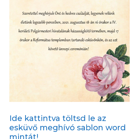
Ide kattintva töltsd le az
esküvő meghívó sablon word
mintát!