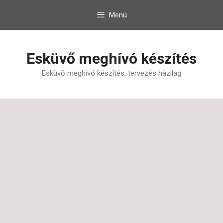
Kilépés
Menü
a
tartalomba
Esküvő meghívó készítés
Esküvő meghívó készítés, tervezés házilag