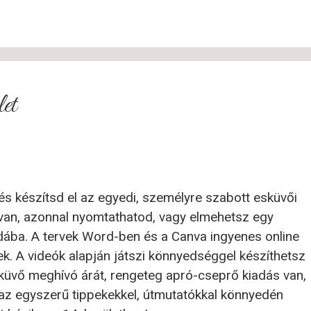
et
 készítsd el az egyedi, személyre szabott esküvői
 van, azonnal nyomtathatod, vagy elmehetsz egy
dába. A tervek Word-ben és a Canva ingyenes online
. A videók alapján játszi könnyedséggel készíthetsz
üvő meghívó árát, rengeteg apró-cseprő kiadás van,
el az egyszerű tippekekkel, útmutatókkal könnyedén