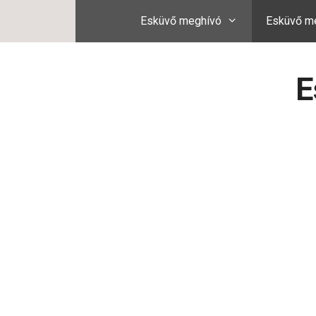
Kilépés
Esküvő meghívó
Esküvő me
a
tartalomba
E