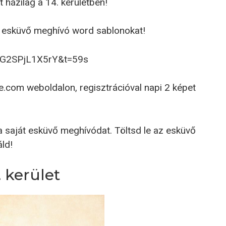
házilag a 14. kerületben!
z esküvő meghívó word sablonokat!
v=G2SPjL1X5rY&t=59s
e.com weboldalon, regisztrációval napi 2 képet
 saját esküvő meghívódat. Töltsd le az esküvő
ld!
 kerület