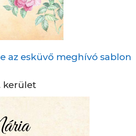
d le az esküvő meghívó sablon
 kerület