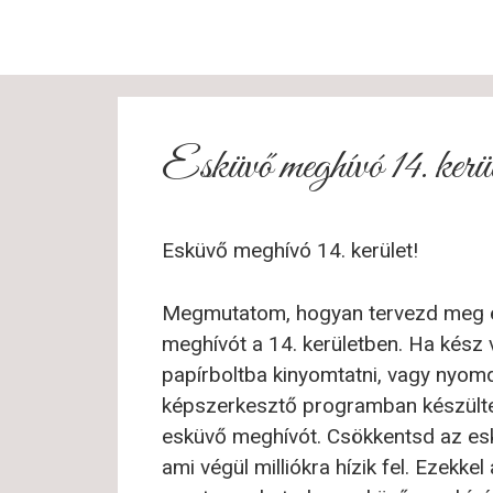
Esküvő meghívó 14. kerül
Esküvő meghívó 14. kerület!
Megmutatom, hogyan tervezd meg és
meghívót a 14. kerületben. Ha kész
papírboltba kinyomtatni, vagy nyom
képszerkesztő programban készültek
esküvő meghívót. Csökkentsd az esk
ami végül milliókra hízik fel. Ezekk